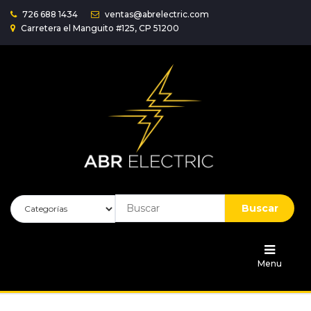
726 688 1434
ventas@abrelectric.com
Carretera el Manguito #125, CP 51200
Inicio
Iluminación
Accesorios
Herramientas
Instalaciones
Buscar
Placas
Contactos
Menu
Cables