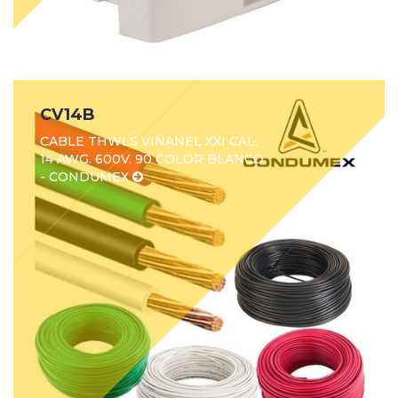
CV14B
CABLE THWLS VINANEL XXI CAL.
14 AWG. 600V. 90 COLOR BLANCO
- CONDUMEX