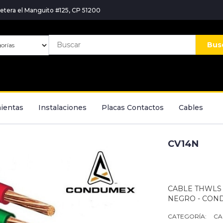
etera el Manguito #125, CP 51200
Bus
ientas
Instalaciones
Placas Contactos
Cables
CV14N
CABLE THWLS V
NEGRO - CON
CATEGORÍA:
CA