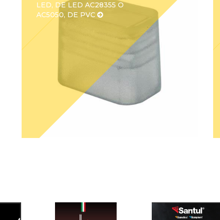
LED, DE LED AC28355 O
AC5050, DE PVC