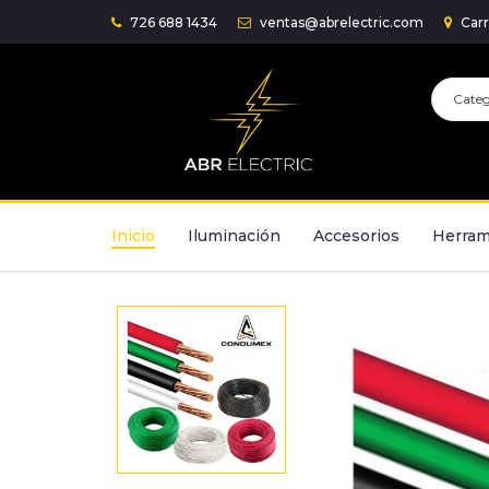
726 688 1434
ventas@abrelectric.com
Carr
Inicio
Iluminación
Accesorios
Herram