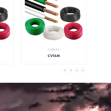
CABLES
CV14N