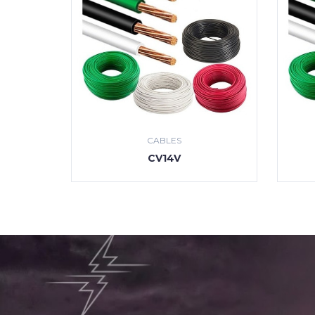
CABLES
CV14V